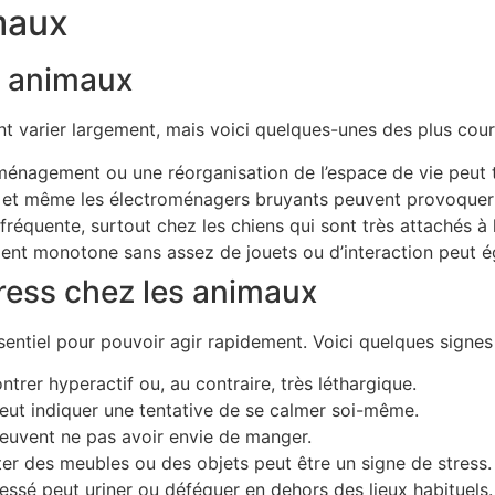
maux
s animaux
t varier largement, mais voici quelques-unes des plus cour
nagement ou une réorganisation de l’espace de vie peut t
s, et même les électroménagers bruyants peuvent provoquer 
fréquente, surtout chez les chiens qui sont très attachés à l
nt monotone sans assez de jouets ou d’interaction peut é
ress chez les animaux
entiel pour pouvoir agir rapidement. Voici quelques signes à
trer hyperactif ou, au contraire, très léthargique.
t indiquer une tentative de se calmer soi-même.
euvent ne pas avoir envie de manger.
er des meubles ou des objets peut être un signe de stress.
essé peut uriner ou déféquer en dehors des lieux habituels.