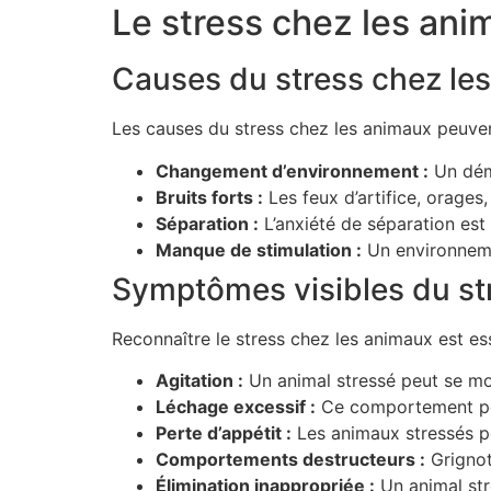
Le stress chez les ani
Causes du stress chez le
Les causes du stress chez les animaux peuven
Changement d’environnement :
Un démé
Bruits forts :
Les feux d’artifice, orage
Séparation :
L’anxiété de séparation est 
Manque de stimulation :
Un environneme
Symptômes visibles du st
Reconnaître le stress chez les animaux est ess
Agitation :
Un animal stressé peut se mon
Léchage excessif :
Ce comportement peu
Perte d’appétit :
Les animaux stressés p
Comportements destructeurs :
Grignot
Élimination inappropriée :
Un animal str