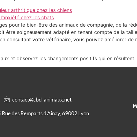
leur arthritique chez les chiens
l’anxiété chez les chats
s pour le bien-être des animaux de compagnie, de la réduc
t être soigneusement adapté en tenant compte de la taille
en consultant votre vétérinaire, vous pouvez améliorer de m
aux et observez les changements positifs qui en résultent.
contact@cbd-animaux.net
M
 Rue des Remparts d'Ainay, 69002 Lyon